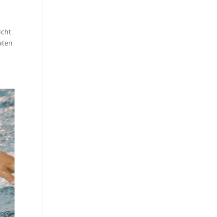
icht
aten