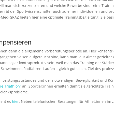
ill man sich konzentrieren und welche Bewerbe sind reine Trainin
er rät der Sportwissenschafter auch zu einer individuellen und pr
Med-GRAZ bieten hier eine optimale Trainingsbegleitung. Sie basi
mpensieren
nnen dann die allgemeine Vorbereitungsperiode an. Hier konzentrie
rgangenen Saison aufgetaucht sind, kann man laut Almer gezielter a
ann sogar kontraproduktiv sein, weil man das Training der Stärken 
 – Schwimmen, Radfahren, Laufen – gleich gut seien. Ziel des profes
n Leistungszustandes und der notwendigen Beweglichkeit und Körp
ie Triathlon“
an. Sportler:innen erhalten damit zielgerichtete Tra
Gelenksprobleme.
geht es
hier
. Neben telefonischen Beratungen für Athlet:innen im