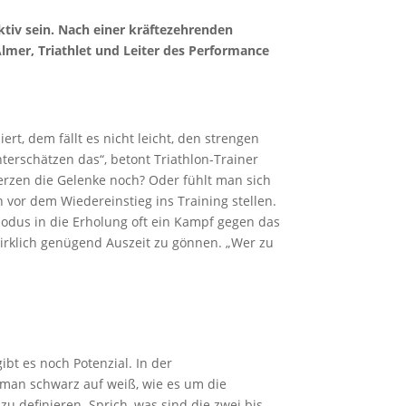
ktiv sein. Nach einer kräftezehrenden
Almer, Triathlet und Leiter des Performance
t, dem fällt es nicht leicht, den strengen
nterschätzen das“, betont Triathlon-Trainer
hmerzen die Gelenke noch? Oder fühlt man sich
n vor dem Wiedereinstieg ins Training stellen.
modus in die Erholung oft ein Kampf gegen das
wirklich genügend Auszeit zu gönnen. „Wer zu
ibt es noch Potenzial. In der
t man schwarz auf weiß, wie es um die
 zu definieren. Sprich, was sind die zwei bis