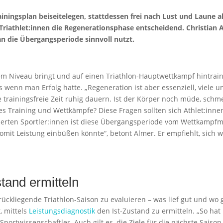
iningsplan beiseitelegen, stattdessen frei nach Lust und Laune a
 Triathlet:innen die Regenerationsphase entscheidend. Christian 
man die Übergangsperiode sinnvoll nutzt.
Niveau bringt und auf einen Triathlon-Hauptwettkampf hintrainier
s wenn man Erfolg hatte. „Regeneration ist aber essenziell, viele u
ie trainingsfreie Zeit ruhig dauern. Ist der Körper noch müde, sc
ves Training und Wettkämpfe? Diese Fragen sollten sich Athlet:inne
ntierten Sportler:innen ist diese Übergangsperiode vom Wettkampf
omit Leistung einbüßen könnte“, betont Almer. Er empfiehlt, sich 
stand ermitteln
ückliegende Triathlon-Saison zu evaluieren – was lief gut und wo g
, mittels
Leistungsdiagnostik
den Ist-Zustand zu ermitteln. „So ha
 Sportwissenschaftler. Auch gilt es, die Ziele für die nächste Saison