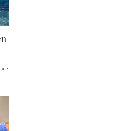
rn
rade