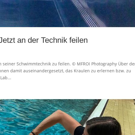
etzt an der Technik feilen
m an seiner Schwimmtechnik zu feilen. © MFROI Photography Über d
nnen damit auseinandergesetzt, das Kraulen zu erlernen bzw. zu
Lab...