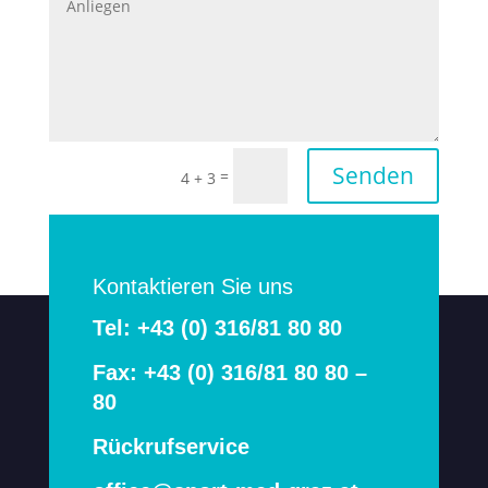
Senden
=
4 + 3
Kontaktieren Sie uns
Tel: +43 (0) 316/81 80 80
Fax: +43 (0) 316/81 80 80 –
80
Rückrufservice