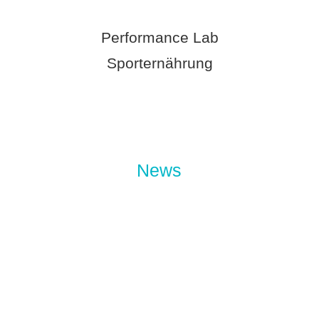
Performance Lab
Sporternährung
News
Die Outdoor-Season hat begonnen – und mir