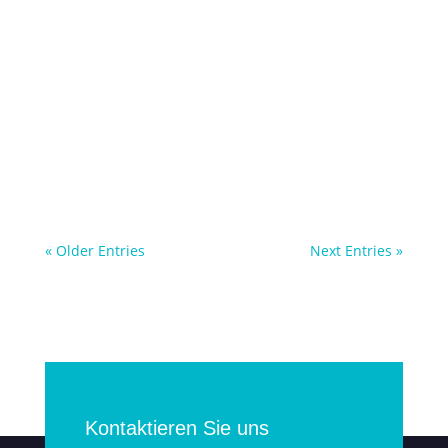
Leistungsniveaus einen entscheidenden
Unterschied machen. Denn die richtige
Schwimmtechnik ist der Schlüssel zu
effizientem und kraftsparendem
Vorankommen im Wasser, wie
Schwimmtrainerin Ana Vasari vom
„Performance Lab“ weiß.
« Older Entries
Next Entries »
Kontaktieren Sie uns