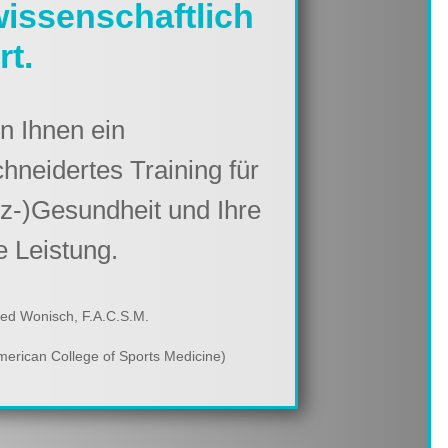
wissenschaftlich
rt.
en Ihnen ein
neidertes Training für
rz-)Gesundheit und Ihre
e Leistung.
red Wonisch, F.A.C.S.M.
American College of Sports Medicine)