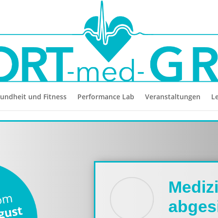
undheit und Fitness
Performance Lab
Veranstaltungen
L
Mediz
abges