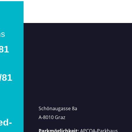
ns
/81
/81
Schönaugasse 8a
A-8010 Graz
ed-
Parkmöglichkeit:
APCOA-Parkhaus