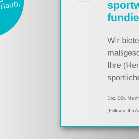
sport
fundie
Wir biet
maßgesch
Ihre (He
sportlich
Doz. DDr. Manf
(Fellow of the 